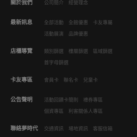
最新訊息
全部活動
全館優惠
卡友專屬
活動展演
品牌優惠
店櫃導覽
類別篩選
樓層篩選
區域篩選
首字母篩選
卡友專區
會員卡
聯名卡
兒童卡
公告聲明
活動回饋卡簡則
禮券專區
個資專區
利害關係人專區
聯絡夢時代
交通資訊
場地資訊
客服信箱
人才招募
對帳專區