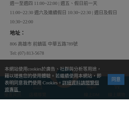
11:00~22:30 週六及連續假日 10:30~22:30 | 週日及假日
10:30~22:00
地址：
806 高雄市 前鎮區 中華五路789號
Tel: (07) 813-5678
本網站使用cookies於廣告、社群與分析等用途，
友站連結
藉以增進您的使用體驗。若繼續使用本網站，即
同意
表明同意我們使用 Cookies。
詳細資料請閱覽個
資專區
優惠資訊
店櫃導覽
線上DM
線上購物
對帳專區
活動回饋卡/餘額卡查詢
各類活動說明