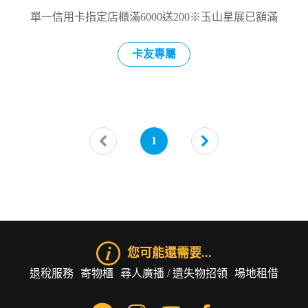
單一信用卡指定店櫃滿6000送200※玉山星展已額滿
卡友專屬
1
您可能還需要...
退稅服務
寄物櫃
尋人廣播 / 遺失物招領
場地租借