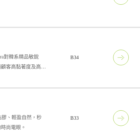
Sara對韓系精品敏銳
B34
積顧客高黏著度及高回
×高效 ×修護 ] 肌膚
免沾膠、輕盈自然，秒
B33
的時尚電眼。