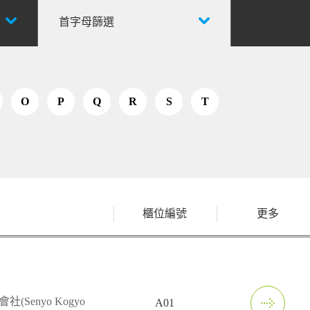
首字母篩選
O
P
Q
R
S
T
櫃位編號
更多
Senyo Kogyo
A01