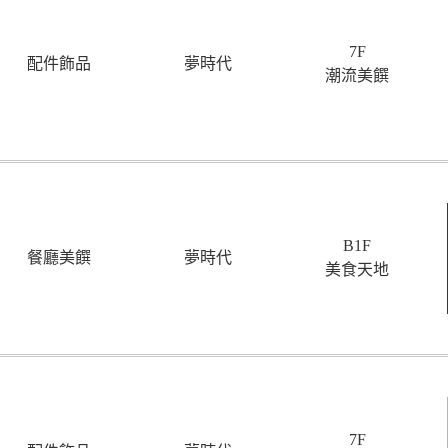
7F
配件飾品
夢時代
潮流美饌
B1F
餐廳美饌
夢時代
美食天地
7F