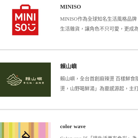
MINISO
MINISO作為全球知名生活風格品
生活雜貨，讓角色不只可愛，更成
伴。
賴山嶼
賴山嶼，全台首創麻辣燙 百樣鮮食
燙，山野喝鮮湯」為靈感源起，主
準備新鮮蔬菜、嚴選產地肉品的麻
市中也能賴在山嶼裡，隨心所選，
碗。
color wave