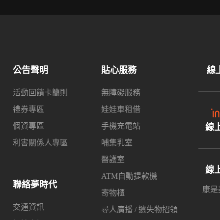
公告聲明
貼心服務
線
活動回饋卡簡則
無障礙服務
禮券專區
娃娃車租借
個資專區
手機充電站
線
利害關係人專區
哺集乳室
醫護室
線
ATM自動提款機
聯絡夢時代
康是美
寄物櫃
交通資訊
尋人廣播 / 遺失物招領