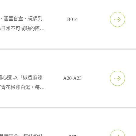
牌，涵蓋盲盒、玩偶到
B01c
為日常不可或缺的陪
隨心選 以「椒香麻辣
A20-A23
打青花椒雞白湯，每日
辣燙專賣店。讓你在城
組成心中最理想的那一