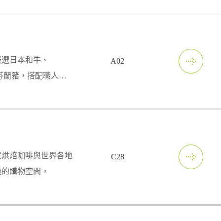
嚴選日本和牛、
A02
RE芬蘭豬，搭配職人手
鍋物。
家烘焙咖啡與世界各地
C28
趣的購物空間。