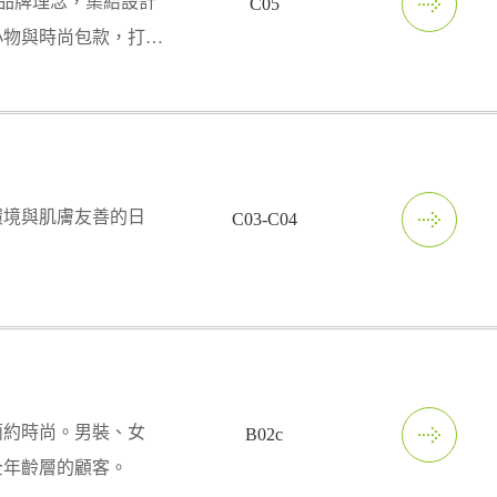
」為品牌理念，集結設計
C05
小物與時尚包款，打造
格選品店。
環境與肌膚友善的日
C03-C04
簡約時尚。男裝、女
B02c
全年齡層的顧客。