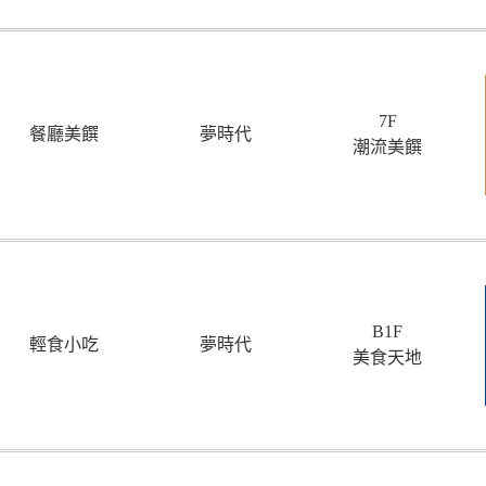
7F
餐廳美饌
夢時代
潮流美饌
B1F
輕食小吃
夢時代
美食天地