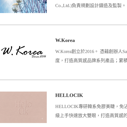
Co.,Ltd.)負責規劃設計鑄造及監製。
W.Korea
W.Korea創立於2016。 憑藉創辦人
度，打造高質感品牌系列產品；累
購率，拓展至韓國專研獨家研發[ 低敏 
保養及保健品。
HELLOCIK
HELLOCIK專研韓系免膠美睫，
級上手快速放大雙眼，打造高質感