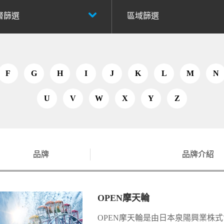
層篩選
區域篩選
F
G
H
I
J
K
L
M
N
U
V
W
X
Y
Z
品牌
品牌介紹
OPEN摩天輪
OPEN摩天輪是由日本泉陽興業株式會社(