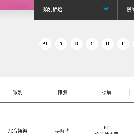
類別篩選
樓
All
A
B
C
D
E
類別
棟別
樓層
RF
綜合娛樂
夢時代