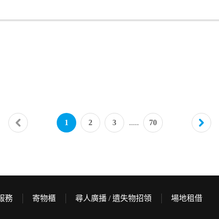
1
2
3
.....
70
服務
寄物櫃
尋人廣播 / 遺失物招領
場地租借