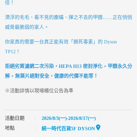
倍！
漂浮的毛毛、看不見的塵蟎、揮之不去的甲醛……正在悄悄
威脅最脆弱的家人。
你家真的需要一台真正能
有效
「鎖死毒素」的 Dyson
TP12！
拒絕劣質濾網二次污染，
HEPA H13 密封淨化 + 甲醛永久分
解 + 無葉片絕對安全，
健康的代價不能等！
※活動詳情以現場櫃位公告為準
活動日期
2026/8/3(一)-2026/8/17(一)
地點
統一時代百貨5F DYSON