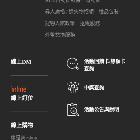
ATM自動提款機
寄物櫃
尋人廣播 / 遺失物招領
禮品包裝
寵物入館政策
退稅服務
外幣兌換服務
線上DM
活動回饋卡/餘額卡
查詢
中獎查詢
線上訂位
活動公告與說明
線上購物
康是美eshop