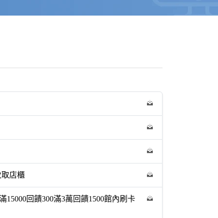
收取店櫃
15000回饋300滿3萬回饋1500館內刷卡