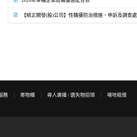
2026年幸福企業店櫃優惠配合表
【統正開發(股)公司】性騷擾防治措施、申訴及調查
服務
寄物櫃
尋人廣播 / 遺失物招領
場地租借