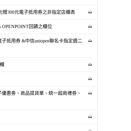
00元贈300元電子抵用券之非指定店櫃表
 OPENPOINT回饋之櫃位
抵用券 &中信uniopen聯名卡指定週二
店櫃
子優惠劵、商品提貨單、統一超商禮劵、