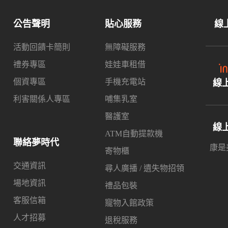
公告聲明
貼心服務
線
活動回饋卡簡則
無障礙服務
禮券專區
娃娃車租借
個資專區
手機充電站
線
利害關係人專區
哺集乳室
醫護室
線
ATM自動提款機
聯絡夢時代
康是美
寄物櫃
交通資訊
尋人廣播 / 遺失物招領
場地資訊
禮品包裝
客服信箱
寵物入館政策
人才招募
退稅服務